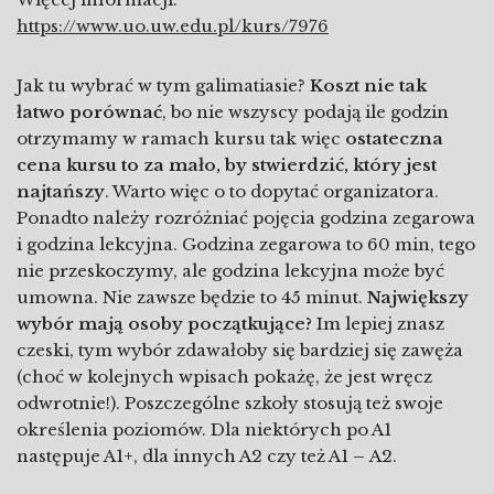
https://www.uo.uw.edu.pl/kurs/7976
Jak tu wybrać w tym galimatiasie?
Koszt nie tak
łatwo porównać
, bo nie wszyscy podają ile godzin
otrzymamy w ramach kursu tak więc
ostateczna
cena kursu to za mało, by stwierdzić, który jest
najtańszy
. Warto więc o to dopytać organizatora.
Ponadto należy rozróżniać pojęcia godzina zegarowa
i godzina lekcyjna. Godzina zegarowa to 60 min, tego
nie przeskoczymy, ale godzina lekcyjna może być
umowna. Nie zawsze będzie to 45 minut.
Największy
wybór mają osoby początkujące?
Im lepiej znasz
czeski, tym wybór zdawałoby się bardziej się zawęża
(choć w kolejnych wpisach pokażę, że jest wręcz
odwrotnie!). Poszczególne szkoły stosują też swoje
określenia poziomów. Dla niektórych po A1
następuje A1+, dla innych A2 czy też A1
–
A2.