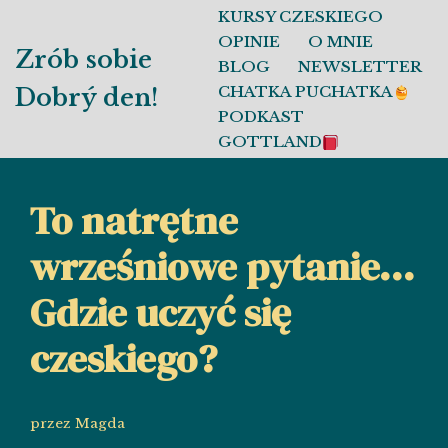
KURSY CZESKIEGO
OPINIE
O MNIE
Przejdź
Zrób sobie
BLOG
NEWSLETTER
do
CHATKA PUCHATKA
Dobrý den!
treści
PODKAST
GOTTLAND
To natrętne
wrześniowe pytanie…
Gdzie uczyć się
czeskiego?
przez
Magda