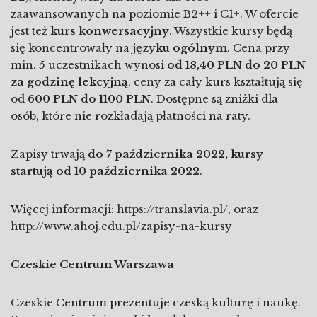
zaawansowanych na poziomie B2++ i C1+. W ofercie
jest też
kurs konwersacyjny
. Wszystkie kursy będą
się koncentrowały na
języku ogólnym
. Cena przy
min. 5 uczestnikach wynosi
od 18,40 PLN do 20 PLN
za godzinę lekcyjną
, ceny za cały kurs kształtują się
od
600 PLN do 1100 PLN
. Dostępne są zniżki dla
osób, które nie rozkładają płatności na raty.
Zapisy trwają
do 7 października 2022, kursy
startują od 10 października 2022
.
Więcej informacji:
https://translavia.pl/
, oraz
http://www.ahoj.edu.pl/zapisy-na-kursy
Czeskie Centrum Warszawa
Czeskie Centrum prezentuje czeską kulturę i naukę.