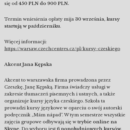
się od
450 PLN do 900 PLN.
Termin wniesienia opłaty mija
30 września, kursy
startują w październiku
.
Więcej informacji:
https://warsaw.czechcentres.cz/pl/kursy-czeskiego
Akcent Jana Kępska
Akcent to warszawska firma prowadzona przez
Czeszkę, Janę Kępską. Firma świadczy usługi w
zakresie tłumaczeń pisemnych i ustnych, a także
organizuje kursy języka czeskiego. Szkoła ta
prowadzi kursy językowe w oparciu o swój autorski
podręcznik „Mám nápad”. W tym semestrze wszystkie
zajęcia grupowe odbywają się w
trybie online na
Skype
. Do wyboru jest
6 popołudniowych kursów
,