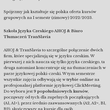
Spójrzmy jak kształtuje się polska oferta kursów
grupowych na I semestr (zimowy) 2022/2023.
Szkoła Języka Czeskiego AHOJ & Biuro
Tłumaczeń TranSlavia
AHOJ & TranSlavia to szczególne połączenie dwóch
firm, które specjalizują się w języku czeskim. W
pierwszej z nich naucza się tylko języka czeskiego, ta
druga natomiast koncentruje się na tłumaczeniach w
parze językowej polski-czeski. W tym semestrze
wszystkie zajęcia odbywają się w
trybie online
na
profesjonalnej platformie językowej ClickMeeting.
Do wyboru jest
9 popołudniowych kursów
,
począwszy od tych dla zupełnych początkujących
(A1, A1+), przez średnio zaawansowanych (A2, A2+, B1,
B2), skończywszy na kursie dla osób