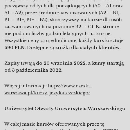
począwszy od tych dla początkujących (A0
–
A1 oraz
A1
–
A2), przez średnio zaawansowanych (A2
–
B1,
B1
–
B1+, B1+
–
B2
)
, skończywszy na kursie dla osób
zaawansowanych na poziomie B2
–
C1. Na stronie
nie podano liczby godzin lekcyjnych na kursie.
Wszystkie ceny są ujednolicone, każdy kurs kosztuje
690 PLN
. Dostępne są
zniżki dla stałych klientów
.
Zapisy trwają
do 20 września 2022, a kursy startują
od 3 października 2022
.
Więcej informacji:
https://www.czeski-
warszawa.pl/kursy-jezyka-czeskiego/
Uniwersytet Otwarty Uniwersytetu Warszawskiego
W całej masie kursów oferowanych przez tę