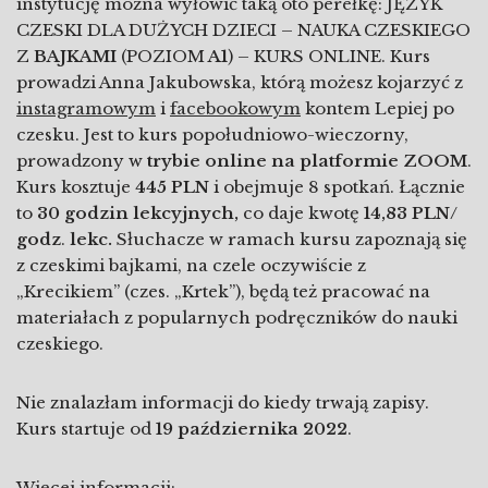
instytucję można wyłowić taką oto perełkę: JĘZYK
CZESKI DLA DUŻYCH DZIECI – NAUKA CZESKIEGO
Z
BAJKAMI
(POZIOM
A1
) – KURS ONLINE. Kurs
prowadzi Anna Jakubowska, którą możesz kojarzyć z
instagramowym
i
facebookowym
kontem Lepiej po
czesku. Jest to kurs popołudniowo-wieczorny,
prowadzony w
trybie online na platformie ZOOM
.
Kurs kosztuje
445 PLN
i obejmuje 8 spotkań. Łącznie
to
30 godzin lekcyjnych,
co daje kwotę
14,83 PLN/
godz
.
lekc.
Słuchacze w ramach kursu zapoznają się
z czeskimi bajkami, na czele oczywiście z
„Krecikiem” (czes. „Krtek”), będą też pracować na
materiałach z popularnych podręczników do nauki
czeskiego.
Nie znalazłam informacji do kiedy trwają zapisy.
Kurs startuje od
19 października 2022
.
Więcej informacji: