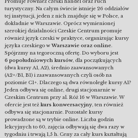
Promuje również czeski handel oraz ruch
turystyczny. Na całym świecie istnieje 26 oddziałów
tej instytucji, jeden z nich znajduje się w Polsce, a
dokładnie w Warszawie. Oprócz wymienionej
szerokiej działalności Czeskie Centrum promuje
również język czeski w praktyce, organizując kursy
języka czeskiego w
Warszawie oraz online
.
Spójrzmy na tegoroczną ofertę. Do wyboru jest
6 popołudniowych kursów
, dla początkujących
(dwa kursy A1, A2), średnio zaawansowanych
(A2+/B1, B1) i zaawansowanych czyli osób na
poziomie C1+. Dlaczego są dwa równoległe kursy A1?
Jeden odbywa się online, drugi stacjonarnie w
Czeskim Centrum przy al. Róż 16 w Warszawie. W
ofercie jest też
kurs konwersacyjny
, ten również
odbywa się stacjonarnie. Pozostałe kursy
prowadzone są w trybie online. Liczba godzin
lekcyjnych to 60, zajęcia odbywają się dwa razy w
tygodniu i trwają 1,5 h. Ceny za cały kurs kształtują