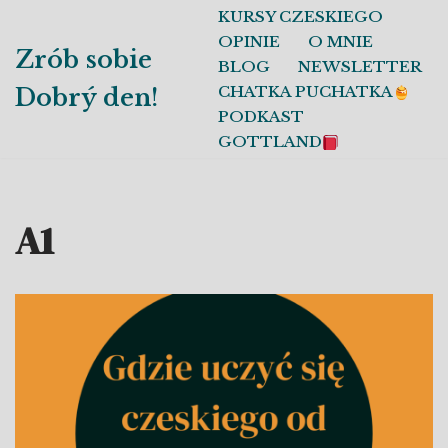
KURSY CZESKIEGO
OPINIE
O MNIE
Przejdź
Zrób sobie
BLOG
NEWSLETTER
do
CHATKA PUCHATKA
Dobrý den!
treści
PODKAST
GOTTLAND
A1