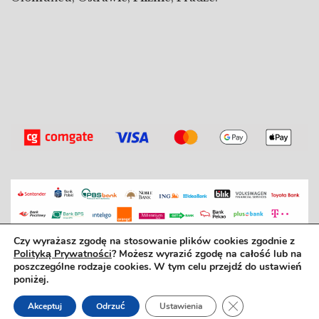
Czy wyrażasz zgodę na stosowanie plików cookies zgodnie z
Polityką Prywatności
? Możesz wyrazić zgodę na całość lub na
Bo dobra książka to dobrý den. ©2025
poszczególne rodzaje cookies. W tym celu przejdź do ustawień
poniżej.
REGULAMIN SZKOŁY
|
REGULAMIN ZAJĘĆ
REGULAMIN SKLEPU
|
REGULAMIN
Zamknij panel po
Akceptuj
Odrzuć
Ustawienia
NEWSLETTERA
POLITYKA PRYWATNOŚCI