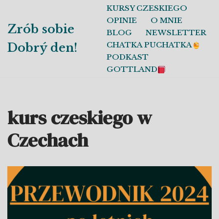
KURSY CZESKIEGO
OPINIE
O MNIE
Przejdź
Zrób sobie
BLOG
NEWSLETTER
do
CHATKA PUCHATKA
Dobrý den!
treści
PODKAST
GOTTLAND
kurs czeskiego w
Czechach