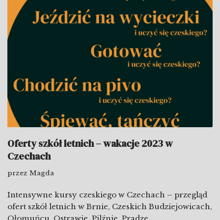
Oferty szkół letnich – wakacje 2023 w
Czechach
przez
Magda
Intensywne kursy czeskiego w Czechach – przegląd
ofert szkół letnich w Brnie, Czeskich Budziejowicach,
Ołomuńcu, Ostrawie, Pilźnie, Pradze.