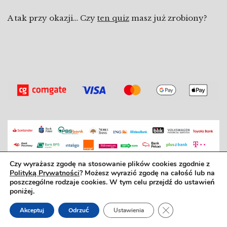
A tak przy okazji… Czy
ten quiz
masz już zrobiony?
Czy wyrażasz zgodę na stosowanie plików cookies zgodnie z
Polityką Prywatności
? Możesz wyrazić zgodę na całość lub na
Bo dobra książka to dobrý den. ©2025
poszczególne rodzaje cookies. W tym celu przejdź do ustawień
poniżej.
REGULAMIN SZKOŁY
|
REGULAMIN ZAJĘĆ
REGULAMIN SKLEPU
|
REGULAMIN
Zamknij panel po
Akceptuj
Odrzuć
Ustawienia
NEWSLETTERA
POLITYKA PRYWATNOŚCI