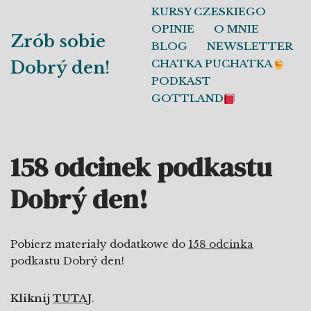
KURSY CZESKIEGO
OPINIE
O MNIE
Przejdź
Zrób sobie
BLOG
NEWSLETTER
do
CHATKA PUCHATKA
Dobrý den!
treści
PODKAST
GOTTLAND
158 odcinek podkastu
Dobrý den!
Pobierz materiały dodatkowe do
158 odcinka
podkastu Dobrý den!
Kliknij
TUTAJ
.