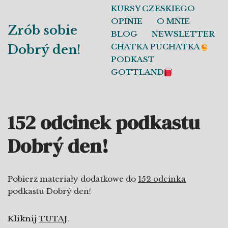
KURSY CZESKIEGO
OPINIE
O MNIE
Przejdź
Zrób sobie
BLOG
NEWSLETTER
do
CHATKA PUCHATKA
Dobrý den!
treści
PODKAST
GOTTLAND
152 odcinek podkastu
Dobrý den!
Pobierz materiały dodatkowe do
152 odcinka
podkastu Dobrý den!
Kliknij
TUTAJ
.