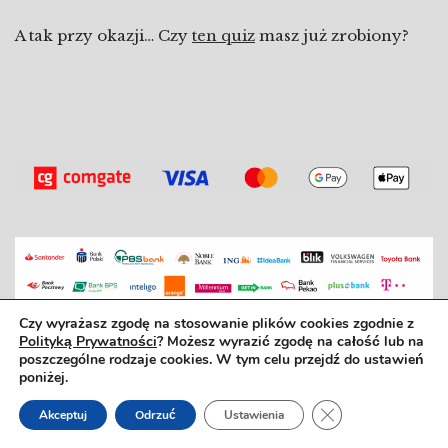
A tak przy okazji… Czy
ten quiz
masz już zrobiony?
Czy wyrażasz zgodę na stosowanie plików cookies zgodnie z
Polityką Prywatności
? Możesz wyrazić zgodę na całość lub na
Bo dobra książka to dobrý den. ©2025
poszczególne rodzaje cookies. W tym celu przejdź do ustawień
poniżej.
REGULAMIN SZKOŁY
|
REGULAMIN ZAJĘĆ
REGULAMIN SKLEPU
|
REGULAMIN
Zamknij panel po
Akceptuj
Odrzuć
Ustawienia
NEWSLETTERA
POLITYKA PRYWATNOŚCI