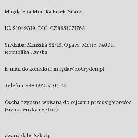
Magdalena Monika Ficek-Sitarz
IČ: 21049319, DIČ: CZ8851071768
Siedziba: Mnišská 82/15, Opava-Město, 74601,
Republika Czeska
E-mail do kontaktu:
magda@dobryden.pl
Telefon: +48 692 55 00 45
Osoba fizyczna wpisana do rejestru przedsiębiorców
(živnostenský rejstřík).
zwaną dalej Szkołą.