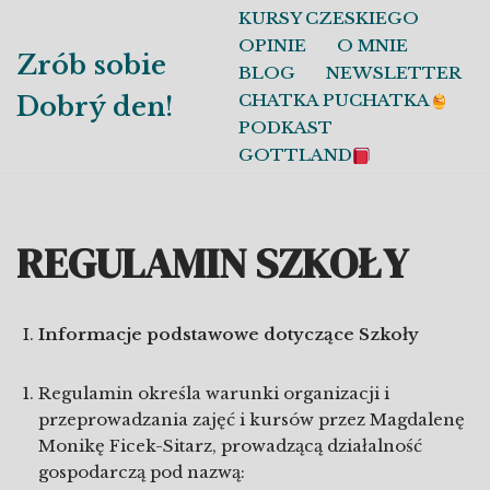
KURSY CZESKIEGO
OPINIE
O MNIE
Przejdź
Zrób sobie
BLOG
NEWSLETTER
do
CHATKA PUCHATKA
Dobrý den!
treści
PODKAST
GOTTLAND
REGULAMIN SZKOŁY
Informacje podstawowe dotyczące Szkoły
Regulamin określa warunki organizacji i
przeprowadzania zajęć i kursów przez Magdalenę
Monikę Ficek-Sitarz, prowadzącą działalność
gospodarczą pod nazwą: